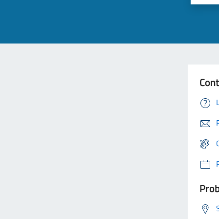
Cont
Prob