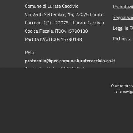
Comune di Lurate Caccivio
Prenotaz
Via Venti Settembre, 16, 22075 Lurate
Segnalazi
Caccivio (CO) - 22075 - Lurate Caccivio
Leggi le 
Codice Fiscale: IT00415790138
Richiesta
Partita IVA: IT00415790138
PEC:
protocollo@pec.comune.luratecaccivio.co.it
Centralino Unico: 031494311
Questo sito 
alla navig
RSS
Accessibilità
Privacy
Cookie
Mappa de