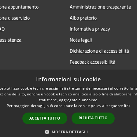
ione appuntamento
Amministrazione trasparente
one disservizio
Albo pretorio
FAQ
Informativa privacy
 assistenza
Note legali
Dichiarazione di accessibilità
Feedback accessibilità
Whistle blowing
Informazioni sui cookie
Titolare potere sostitutivo
web utilizza cookie tecnici e assimilati strettamente necessari al corretto fu
azione del sito, nonché un cookie tecnico analitico al solo fine di elaborare i
statistiche, aggregate e anonime.
Per maggiori dettagli, può consultare la cookie policy al seguente
link
RIFIUTA TUTTO
ACCETTA TUTTO
l sito
Copyright © 2026 • Comun
MOSTRA DETTAGLI