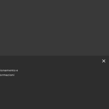
×
nzionamento e
nformazioni
Municipium
Accesso
e di Lurate Caccivio • Powered by
•
redazione