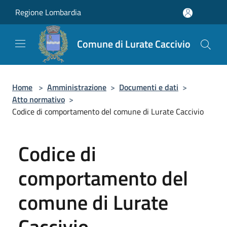
Salta al contenuto principale
Regione Lombardia
Comune di Lurate Caccivio
Home
>
Amministrazione
>
Documenti e dati
>
Atto normativo
>
Codice di comportamento del comune di Lurate Caccivio
Codice di
comportamento del
comune di Lurate
Caccivio