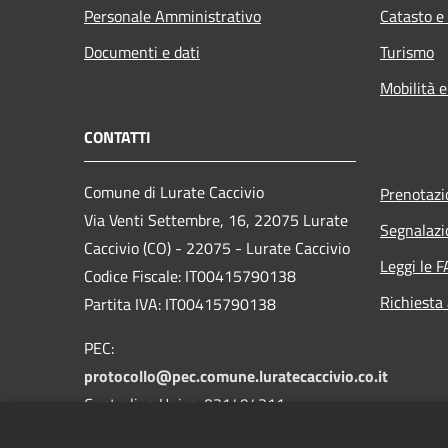
Personale Amministrativo
Catasto e
Documenti e dati
Turismo
Mobilità e
CONTATTI
Comune di Lurate Caccivio
Prenotaz
Via Venti Settembre, 16, 22075 Lurate
Segnalazi
Caccivio (CO) - 22075 - Lurate Caccivio
Leggi le 
Codice Fiscale: IT00415790138
Richiesta
Partita IVA: IT00415790138
PEC:
protocollo@pec.comune.luratecaccivio.co.it
Centralino Unico: 031494311