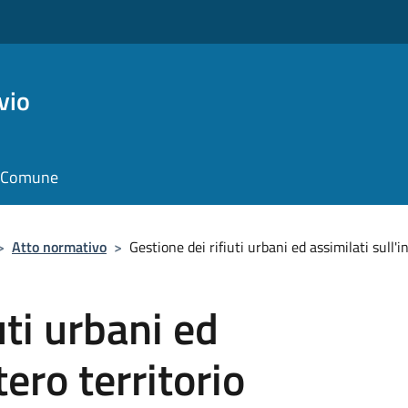
vio
il Comune
>
Atto normativo
>
Gestione dei rifiuti urbani ed assimilati sull'
uti urbani ed
tero territorio