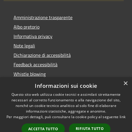
Amministrazione trasparente
Albo pretorio
Informativa privacy
Note legali
Dichiarazione di accessibilità
Feedback accessibilità
Whistle blowing
×
Titolare potere sostitutivo
Informazioni sui cookie
Questo sito web utilizza cookie tecnici e assimilati strettamente
necessari al corretto funzionamento e alla navigazione del sito,
nonché un cookie tecnico analitico al solo fine di elaborare
informazioni statistiche, aggregate e anonime.
RSS
Copyright © 2026 • Comune di
Per maggiori dettagli, può consultare la cookie policy al seguente
link
Accessibilità
Lurate Caccivio • Powered by
Privacy
Municipium
Accesso
•
RIFIUTA TUTTO
ACCETTA TUTTO