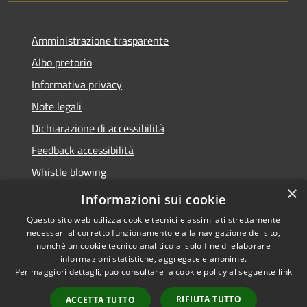
Amministrazione trasparente
Albo pretorio
Informativa privacy
Note legali
Dichiarazione di accessibilità
Feedback accessibilità
Whistle blowing
×
Titolare potere sostitutivo
Informazioni sui cookie
Questo sito web utilizza cookie tecnici e assimilati strettamente
necessari al corretto funzionamento e alla navigazione del sito,
nonché un cookie tecnico analitico al solo fine di elaborare
informazioni statistiche, aggregate e anonime.
RSS
Copyright © 2026 • Comune di
Per maggiori dettagli, può consultare la cookie policy al seguente
link
Accessibilità
Lurate Caccivio • Powered by
Privacy
Municipium
Accesso
•
RIFIUTA TUTTO
ACCETTA TUTTO