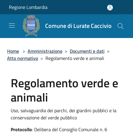
Salta al contenuto principale
Regione Lombardia
Comune di Lurate Caccivio
Home
>
Amministrazione
>
Documenti e dati
>
Atto normativo
>
Regolamento verde e animali
Regolamento verde e
animali
Uso, salvaguardia dei parchi, dei giardini pubblici e la
conservazione del verde pubblico
Protocollo
: Delibera del Consiglio Comunale n. 6