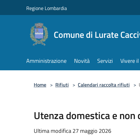
Salta al contenuto principale
Regione Lombardia
Comune di Lurate Cacci
Amministrazione
Novità
Servizi
Vivere 
Home
>
Rifiuti
>
Calendari raccolta rifiuti
>
Utenza domestica e non 
Ultima modifica 27 maggio 2026