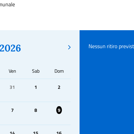
omunale
2026
Nessun ritiro previs
Ven
Sab
Dom
31
1
2
7
8
9
14
15
16