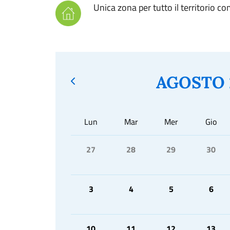
Unica zona per tutto il territorio c
AGOSTO 
Lun
Mar
Mer
Gio
27
28
29
30
3
4
5
6
10
11
12
13