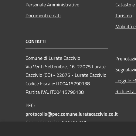
Personale Amministrativo
Catasto e
Documenti e dati
Turismo
Mobilità e
CONTATTI
Comune di Lurate Caccivio
Prenotaz
Via Venti Settembre, 16, 22075 Lurate
Segnalazi
Caccivio (CO) - 22075 - Lurate Caccivio
Leggi le 
Codice Fiscale: IT00415790138
Richiesta
Partita IVA: IT00415790138
PEC:
protocollo@pec.comune.luratecaccivio.co.it
Centralino Unico: 031494311