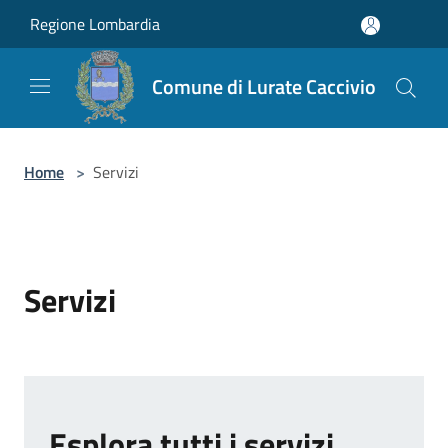
Salta al contenuto principale
Regione Lombardia
Comune di Lurate Caccivio
Home
>
Servizi
Servizi
Esplora tutti i servizi