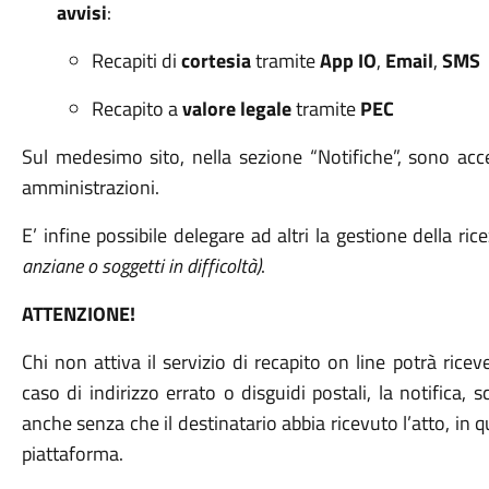
avvisi
:
Recapiti di
cortesia
tramite
App IO
,
Email
,
SMS
Recapito a
valore legale
tramite
PEC
Sul medesimo sito, nella sezione “Notifiche”, sono acce
amministrazioni.
E’ infine possibile delegare
ad
altri
la gestione della ric
anziane o soggetti in difficoltà)
.
ATTENZIONE!
Chi non attiva il servizio di recapito on line potrà ricev
caso di indirizzo errato o disguidi postali, la notifica, 
anche senza che il destinatario abbia ricevuto l’atto, in q
piattaforma.