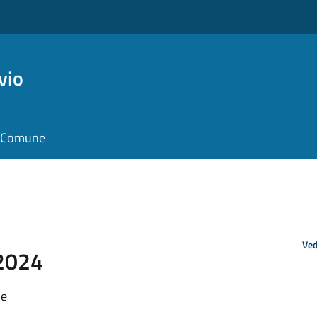
vio
il Comune
Ved
 2024
le