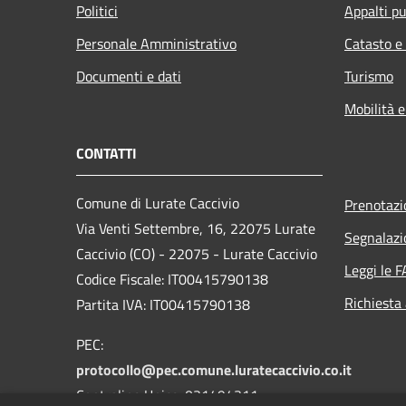
Politici
Appalti pu
Personale Amministrativo
Catasto e
Documenti e dati
Turismo
Mobilità e
CONTATTI
Comune di Lurate Caccivio
Prenotaz
Via Venti Settembre, 16, 22075 Lurate
Segnalazi
Caccivio (CO) - 22075 - Lurate Caccivio
Leggi le 
Codice Fiscale: IT00415790138
Richiesta
Partita IVA: IT00415790138
PEC:
protocollo@pec.comune.luratecaccivio.co.it
Centralino Unico: 031494311