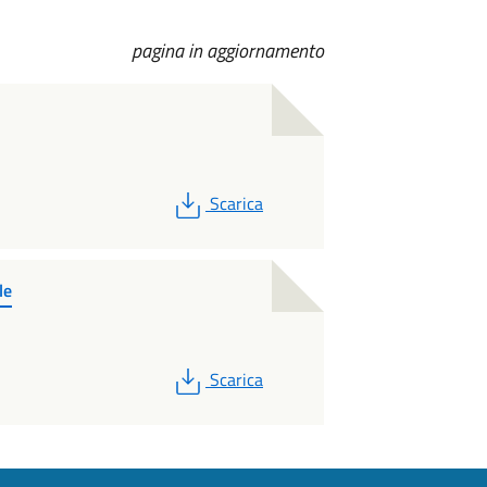
pagina in aggiornamento
PDF
Scarica
le
PDF
Scarica