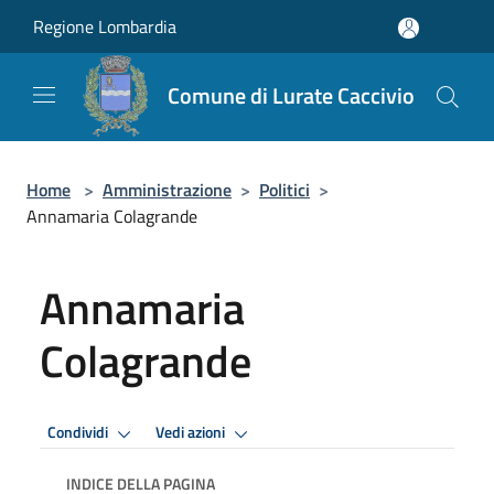
Salta al contenuto principale
Regione Lombardia
Comune di Lurate Caccivio
Home
>
Amministrazione
>
Politici
>
Annamaria Colagrande
Annamaria
Colagrande
Condividi
Vedi azioni
INDICE DELLA PAGINA