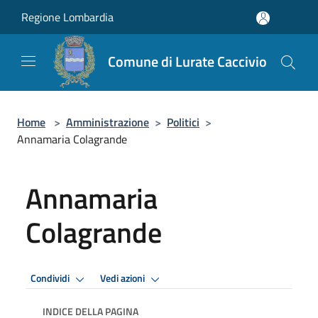
Salta al contenuto principale
Regione Lombardia
Comune di Lurate Caccivio
Home
>
Amministrazione
>
Politici
>
Annamaria Colagrande
Annamaria
Colagrande
Condividi
Vedi azioni
INDICE DELLA PAGINA