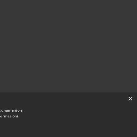
×
nzionamento e
nformazioni