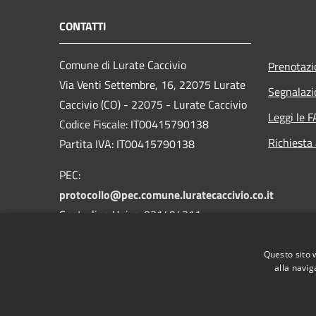
CONTATTI
Comune di Lurate Caccivio
Prenotaz
Via Venti Settembre, 16, 22075 Lurate
Segnalazi
Caccivio (CO) - 22075 - Lurate Caccivio
Leggi le 
Codice Fiscale: IT00415790138
Richiesta
Partita IVA: IT00415790138
PEC:
protocollo@pec.comune.luratecaccivio.co.it
Centralino Unico: 031494311
Questo sito 
alla navig