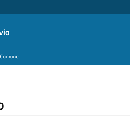
vio
il Comune
o