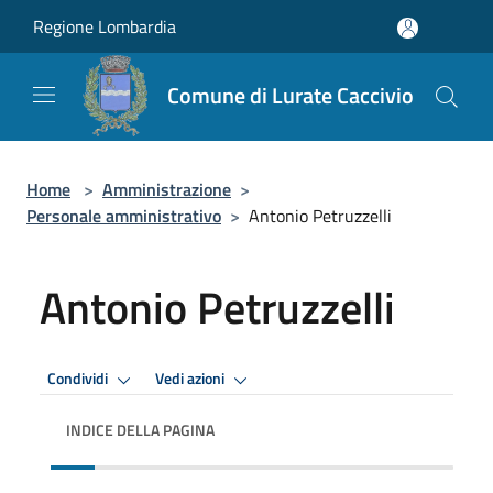
Salta al contenuto principale
Regione Lombardia
Comune di Lurate Caccivio
Home
>
Amministrazione
>
Personale amministrativo
>
Antonio Petruzzelli
Antonio Petruzzelli
Condividi
Vedi azioni
INDICE DELLA PAGINA