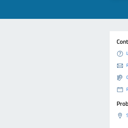
Cont
Prob