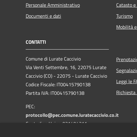
Personale Amministrativo
Catasto e
Documenti e dati
Turismo
Mobilità e
CONTATTI
Comune di Lurate Caccivio
Prenotaz
Via Venti Settembre, 16, 22075 Lurate
Segnalazi
Caccivio (CO) - 22075 - Lurate Caccivio
Leggi le 
Codice Fiscale: IT00415790138
Richiesta
Partita IVA: IT00415790138
PEC:
protocollo@pec.comune.luratecaccivio.co.it
Centralino Unico: 031494311