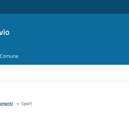
vio
il Comune
omenti
>
Sport