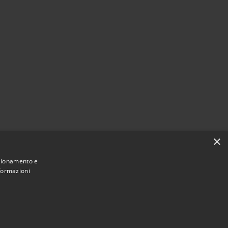
×
nzionamento e
nformazioni
Municipium
Accesso
e di Lurate Caccivio • Powered by
•