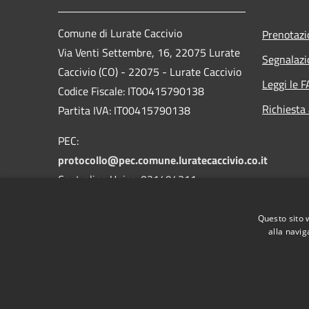
Comune di Lurate Caccivio
Prenotaz
Via Venti Settembre, 16, 22075 Lurate
Segnalazi
Caccivio (CO) - 22075 - Lurate Caccivio
Leggi le 
Codice Fiscale: IT00415790138
Richiesta
Partita IVA: IT00415790138
PEC:
protocollo@pec.comune.luratecaccivio.co.it
Centralino Unico: 031494311
Questo sito 
alla navig
RSS
Accessibilità
Privacy
Cookie
Mappa de