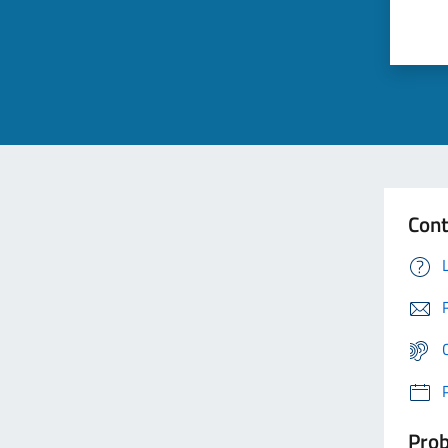
Cont
Prob