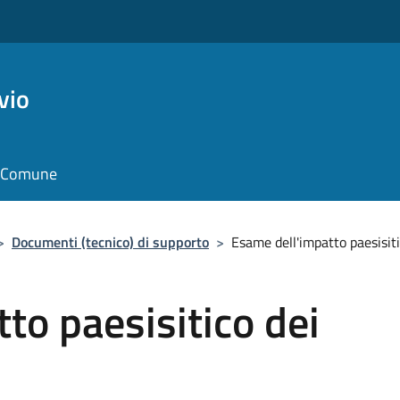
vio
il Comune
>
Documenti (tecnico) di supporto
>
Esame dell'impatto paesisiti
to paesisitico dei