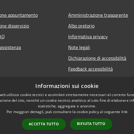
ione appuntamento
Amministrazione trasparente
one disservizio
Albo pretorio
FAQ
Informativa privacy
 assistenza
Note legali
Dichiarazione di accessibilità
Feedback accessibilità
Whistle blowing
Informazioni sui cookie
Titolare potere sostitutivo
web utilizza cookie tecnici e assimilati strettamente necessari al corretto fu
azione del sito, nonché un cookie tecnico analitico al solo fine di elaborare i
statistiche, aggregate e anonime.
Per maggiori dettagli, può consultare la cookie policy al seguente
link
RIFIUTA TUTTO
ACCETTA TUTTO
l sito
Copyright © 2026 • Comun