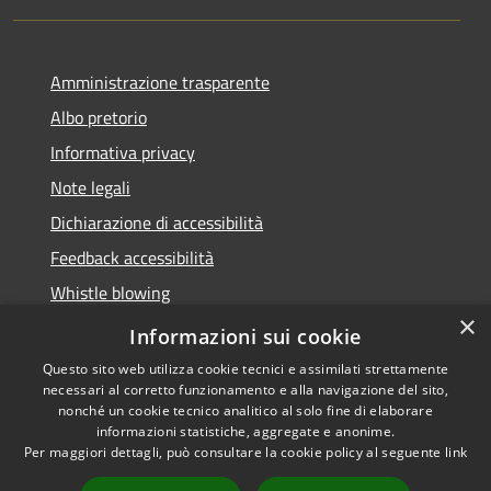
Amministrazione trasparente
Albo pretorio
Informativa privacy
Note legali
Dichiarazione di accessibilità
Feedback accessibilità
Whistle blowing
×
Titolare potere sostitutivo
Informazioni sui cookie
Questo sito web utilizza cookie tecnici e assimilati strettamente
necessari al corretto funzionamento e alla navigazione del sito,
nonché un cookie tecnico analitico al solo fine di elaborare
informazioni statistiche, aggregate e anonime.
RSS
Copyright © 2026 • Comune di
Per maggiori dettagli, può consultare la cookie policy al seguente
link
Accessibilità
Lurate Caccivio • Powered by
Privacy
Municipium
Accesso