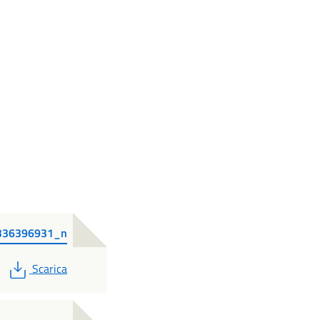
336396931_n
PDF
Scarica