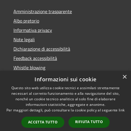
Amministrazione trasparente
Albo pretorio
Informativa privacy
Note legali
Dichiarazione di accessibilità
Feedback accessibilità
Whistle blowing
×
Titolare potere sostitutivo
Informazioni sui cookie
Questo sito web utilizza cookie tecnici e assimilati strettamente
necessari al corretto funzionamento e alla navigazione del sito,
nonché un cookie tecnico analitico al solo fine di elaborare
informazioni statistiche, aggregate e anonime.
RSS
Copyright © 2026 • Comune di
Per maggiori dettagli, può consultare la cookie policy al seguente
link
Accessibilità
Lurate Caccivio • Powered by
Privacy
Municipium
Accesso
•
RIFIUTA TUTTO
ACCETTA TUTTO
Cookie
redazione