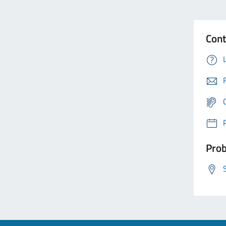
Cont
Prob