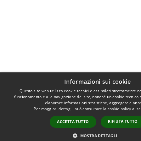
Informazioni sui cookie
Questo sito web utilizza cookie tecnici e assimilati strettamente n
funzionamento e alla navigazione del sito, nonché un cookie tecnico an
elaborare informazioni statistiche, aggregate e ano
Per maggiori dettagli, può consultare la cookie policy al 
RIFIUTA TUTTO
ACCETTA TUTTO
MOSTRA DETTAGLI