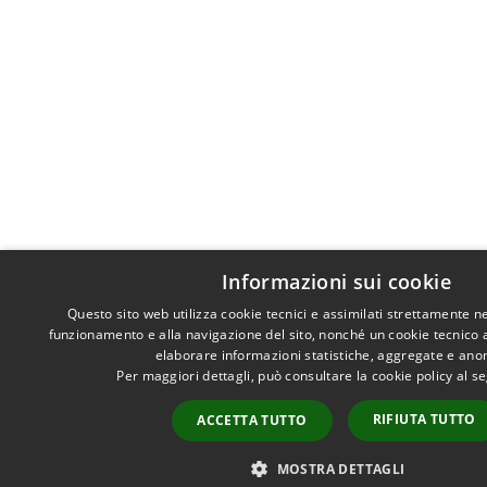
Informazioni sui cookie
Questo sito web utilizza cookie tecnici e assimilati strettamente n
funzionamento e alla navigazione del sito, nonché un cookie tecnico an
elaborare informazioni statistiche, aggregate e ano
Per maggiori dettagli, può consultare la cookie policy al 
RIFIUTA TUTTO
ACCETTA TUTTO
MOSTRA DETTAGLI