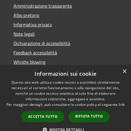
Amministrazione trasparente
Albo pretorio
Informativa privacy
Note legali
Dichiarazione di accessibilità
Feedback accessibilità
Whistle blowing
×
Titolare potere sostitutivo
Informazioni sui cookie
Questo sito web utilizza cookie tecnici e assimilati strettamente
necessari al corretto funzionamento e alla navigazione del sito,
nonché un cookie tecnico analitico al solo fine di elaborare
informazioni statistiche, aggregate e anonime.
RSS
Copyright © 2026 • Comune di
Per maggiori dettagli, può consultare la cookie policy al seguente
link
Accessibilità
Lurate Caccivio • Powered by
Privacy
Municipium
Accesso
•
RIFIUTA TUTTO
ACCETTA TUTTO
Cookie
redazione
Mappa del sito
MOSTRA DETTAGLI