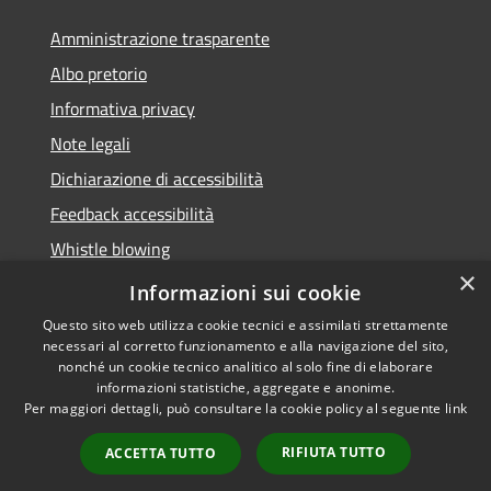
Amministrazione trasparente
Albo pretorio
Informativa privacy
Note legali
Dichiarazione di accessibilità
Feedback accessibilità
Whistle blowing
×
Titolare potere sostitutivo
Informazioni sui cookie
Questo sito web utilizza cookie tecnici e assimilati strettamente
necessari al corretto funzionamento e alla navigazione del sito,
nonché un cookie tecnico analitico al solo fine di elaborare
informazioni statistiche, aggregate e anonime.
RSS
Copyright © 2026 • Comune di
Per maggiori dettagli, può consultare la cookie policy al seguente
link
Accessibilità
Lurate Caccivio • Powered by
Privacy
Municipium
Accesso
•
RIFIUTA TUTTO
ACCETTA TUTTO
Cookie
redazione